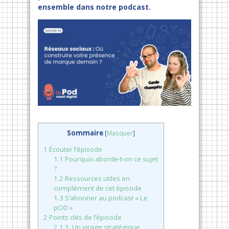
ensemble dans notre podcast.
Sommaire
[
Masquer
]
1
Écouter l’épisode
1.1
Pourquoi aborde-t-on ce sujet
?
1.2
Ressources utiles en
complément de cet épisode
1.3
S’abonner au podcast « Le
pOD »
2
Points clés de l’épisode
2.1
1. Un virage stratégique