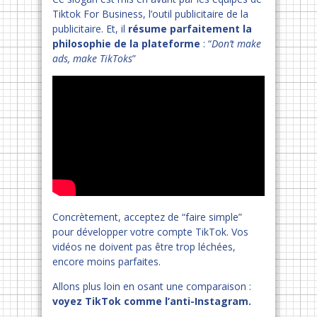
Tiktok For Business, l’outil publicitaire de la
publicitaire. Et, il
résume parfaitement la
philosophie de la plateforme
: “
Don’t make
ads, make TikToks
”
Concrètement, acceptez de “faire simple”
pour développer votre compte TikTok. Vos
vidéos ne doivent pas être trop léchées,
encore moins parfaites.
Allons plus loin en osant une comparaison :
voyez TikTok comme l’anti-Instagram.