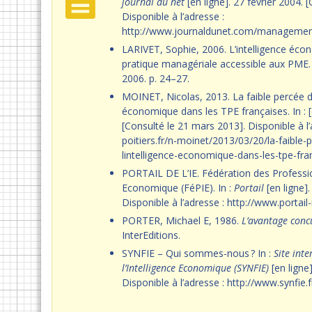
journal du net
[en ligne]. 27 février 2004. 
Disponible à l’adresse :
http://www.journaldunet.com/management
LARIVET, Sophie, 2006. L’intelligence éco
pratique managériale accessible aux PME. 
2006. p. 24–27.
MOINET, Nicolas, 2013. La faible percée du
économique dans les TPE françaises. In : [
[Consulté le 21 mars 2013]. Disponible à l’a
poitiers.fr/n-moinet/2013/03/20/la-faible-
lintelligence-economique-dans-les-tpe-fran
PORTAIL DE L’IE. Fédération des Profession
Economique (FéPIE). In :
Portail
[en ligne].
Disponible à l’adresse : http://www.portail-
PORTER, Michael E, 1986.
L’avantage conc
InterEditions.
SYNFIE – Qui sommes-nous ? In :
Site int
l’Intelligence Economique (SYNFIE)
[en ligne]
Disponible à l’adresse : http://www.synfie