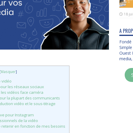
18 ju
A PROP
Fondé 
Simple 
Ouest D
media, 
[
Masquer
]
e vidéo
 pour les réseaux sociaux
r les vidéos face caméra
 pour la plupart des communicants
duction vidéo et le sous-titrage
ative pour Instagram
ssionnels de la vidéo
ge retenir en fonction de mes besoins