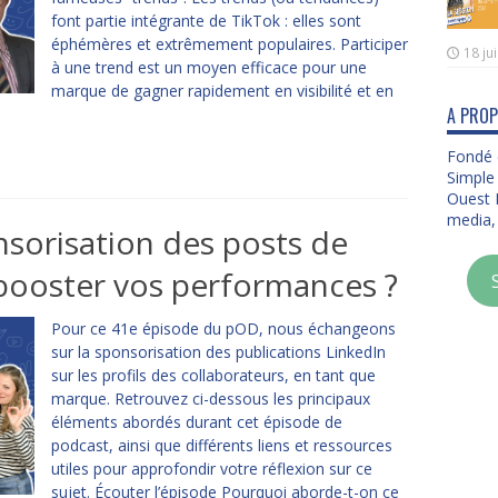
font partie intégrante de TikTok : elles sont
éphémères et extrêmement populaires. Participer
18 ju
à une trend est un moyen efficace pour une
marque de gagner rapidement en visibilité et en
A PROP
Fondé 
Simple 
Ouest D
media, 
sorisation des posts de
 booster vos performances ?
Pour ce 41e épisode du pOD, nous échangeons
sur la sponsorisation des publications LinkedIn
sur les profils des collaborateurs, en tant que
marque. Retrouvez ci-dessous les principaux
éléments abordés durant cet épisode de
podcast, ainsi que différents liens et ressources
utiles pour approfondir votre réflexion sur ce
sujet. Écouter l’épisode Pourquoi aborde-t-on ce