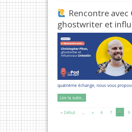
Rencontre avec C
ghostwriter et infl
quatrième échange, nous vous proposon
Lire la suite...
8
« Début
...
«
6
7
9