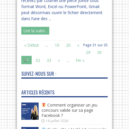
recevez par courriel une pièce jointe sous
format Word, Excel ou PowerPoint, Gmail
peut désormais ouvrir le fichier directement
dans l’une des ...
Lire la suite...
« Début
...
10
20
«
Page 31 sur 35
29
30
31
32
33
»
...
Fin »
SUIVEZ-NOUS SUR :
ARTICLES RÉCENTS
Comment organiser un jeu
concours valide sur sa page
Facebook ?
16 juillet 2026