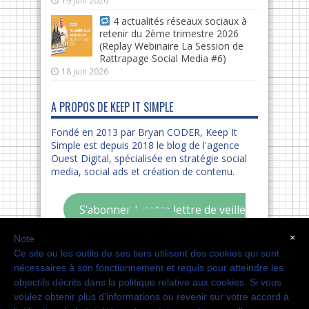
19 juin 2026
4 actualités réseaux sociaux à
retenir du 2ème trimestre 2026
(Replay Webinaire La Session de
Rattrapage Social Media #6)
18 juin 2026
A PROPOS DE KEEP IT SIMPLE
Fondé en 2013 par Bryan CODER, Keep It
Simple est depuis 2018 le blog de l'agence
Ouest Digital, spécialisée en stratégie social
media, social ads et création de contenu.
S'abonner à notre lettre de veille
digitale
×
Note
Ecouter notre podcast
Ce site ou les outils de ses tiers utilisent des cookies qui sont
nécessaires à son fonctionnement et requis pour atteindre les
objectifs décrits dans la politique relative aux cookies. Si vous
voulez obtenir plus d’informations ou revenir sur votre accord à