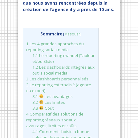
que nous avons rencontrées depuis la
création de l’agence il y a près de 10 ans.
Sommaire
[
Masquer
]
1
Les 4 grandes approches du
reporting social media
1.1
Le reporting manuel (Tableur
et/ou Slide)
1.2
Les dashboards intégrés aux
outils social media
2
Les dashboards personnalisés
3
Le reporting externalisé (agence
ou expert)
3.1
Les avantages
3.2
Les limites
3.3
Coût
4
Comparatif des solutions de
reporting réseaux sociaux :
avantages, limites et coûts
4.1
Comment choisir la bonne
solution de reporting pour mon